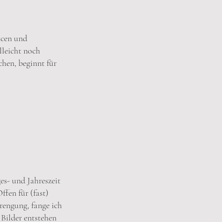
ncen und
lleicht noch
hen, beginnt für
es- und Jahreszeit
ffen für (fast)
rengung, fange ich
 Bilder entstehen