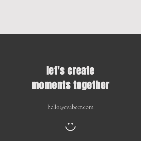
let's create
moments together
hello@evabeer.com